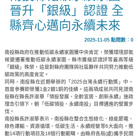
晉升「銀級」認證 全
縣齊心邁向永續未來
2025-11-05 點閱數︰0
南投縣政府在推動低碳永續家園獲中央肯定，榮獲環境部氣
候變遷署推動低碳永續家園，縣市層級認證評等最高等級
「銀級」殊榮，這是對縣府團隊與社區夥伴共同努力推動低
碳政策的高度肯定。
同時，南投縣在近期舉辦的「2025台灣永續行動獎」中，
首度參賽即榮獲1金2銀1銅的佳績。這兩項成就共同見證南
投縣在縣長許淑華「領投發展、全齡宜居、創新永續」施政
理念引領下，朝「低碳領投、永續南投」目標邁進的堅實步
伐。
南投縣長許淑華表示，南投縣在整合生態綠化、綠能節電、
綠色運輸、資源循環、低碳生活、永續經營等6大面向，推
動14項行動項目及18個行動範疇，由縣府各局(處)攜手民間