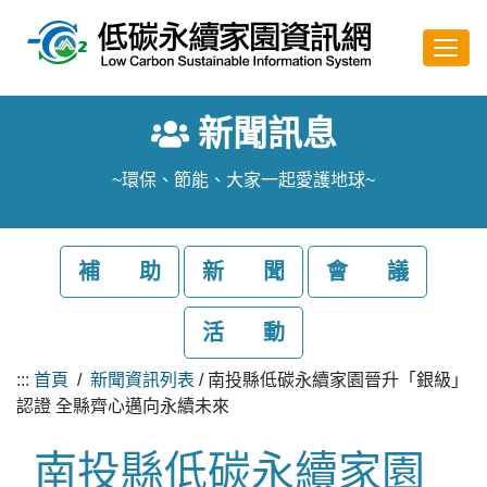
跳至主要內容
新聞訊息
~環保、節能、大家一起愛護地球~
補 助
新 聞
會 議
活 動
:::
首頁
/
新聞資訊列表
/ 南投縣低碳永續家園晉升「銀級」
認證 全縣齊心邁向永續未來
南投縣低碳永續家園