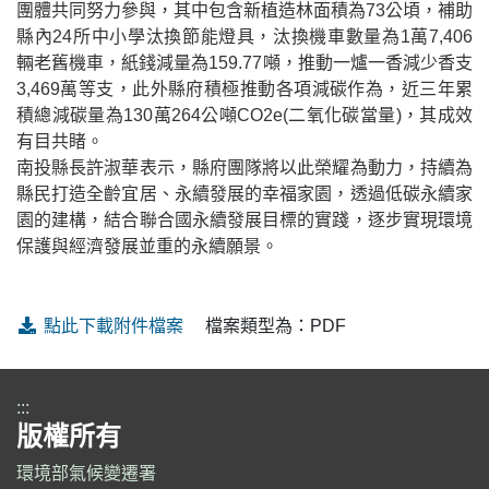
團體共同努力參與，其中包含新植造林面積為73公頃，補助
縣內24所中小學汰換節能燈具，汰換機車數量為1萬7,406
輛老舊機車，紙錢減量為159.77噸，推動一爐一香減少香支
3,469萬等支，此外縣府積極推動各項減碳作為，近三年累
積總減碳量為130萬264公噸CO2e(二氧化碳當量)，其成效
有目共睹。
南投縣長許淑華表示，縣府團隊將以此榮耀為動力，持續為
縣民打造全齡宜居、永續發展的幸福家園，透過低碳永續家
園的建構，結合聯合國永續發展目標的實踐，逐步實現環境
保護與經濟發展並重的永續願景。
點此下載附件檔案
檔案類型為：PDF
:::
版權所有
環境部氣候變遷署