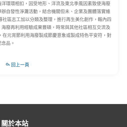
海洋環環相扣，因受地形、洋流及東北季風因素致使海廢
舉辦自發性淨灘活動，結合機關但未、企業及團體落實維
導社區志工加以分類及整理，進行再生美化創作，轄內四
。海廢再利用經驗成果豐碩，時常與其他社區相互交流及
，在元宵節利用海廢製成節慶意象或製成特色平安符，對
紀念品。
回上一頁
關於本站