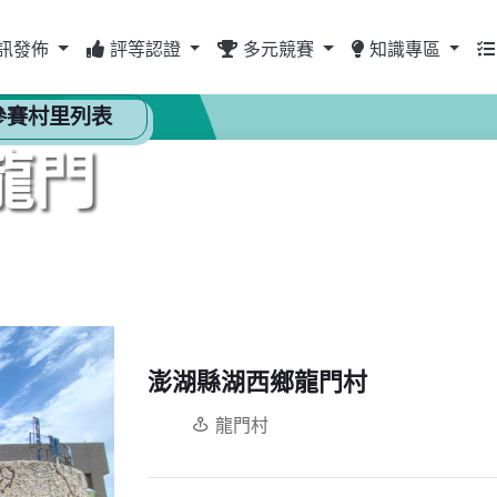
訊發佈
評等認證
多元競賽
知識專區
參賽村里列表
龍門
澎湖縣湖西鄉龍門村
龍門村