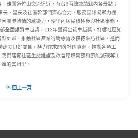
富；離國道竹山交流道近，有台3丙線連結縣內各景點；
事長、里長及社區幹部們齊心合力，服務團隊凝聚力極
也因團隊熱情的感染力，使里內居民積極參與社區事務，
利部全國銀質卓越獎，113年獲得金質卓越獎，打響社區知
濟型計畫，推動社區產業行銷導覽及接待來訪社區，進而
體建立良好關係，極力尋求開發社區資源，推動各項工
，我們落實社區生態維護及改善環境景觀和節能減碳等工
一體的富州里。
回上一頁