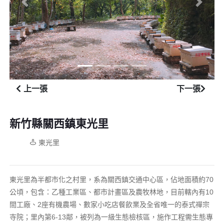
上一張
下一張
上一張
下一張
新竹縣關西鎮東光里
東光里
東光里為半都市化之村里，系為關西鎮交通中心區，佔地面積約70
公頃，包含：乙種工業區、都市計畫區及農牧林地，目前轄內有10
間工廠、2座有機農場、數家小吃店餐飲業及全省唯一的泰式禪宗
寺院；里內第6-13鄰，被列為一級生態檢核區，施作工程需生態專