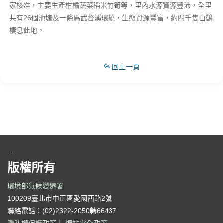
家核准，主要生產柑橘蔬菜稻米竹筍等，里內水源資源豐沛，全里
共有26個池塘及一條馬武督溪環繞，生態資源豐富，約四千隻白鶴
棲息此地。
回上一頁
:::
版權所有
環境部氣候變遷署
100209臺北市中正區愛國西路2號
聯絡電話：(02)2322-2050轉66437