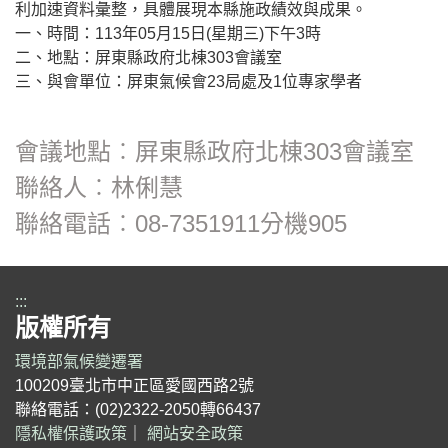
利加速資料彙整，具體展現本縣施政績效與成果。
一、時間：113年05月15日(星期三)下午3時
二、地點：屏東縣政府北棟303會議室
三、與會單位：屏東氣候會23局處及1位專家學者
會議地點︰屏東縣政府北棟303會議室
聯絡人︰林俐慧
聯絡電話︰08-7351911分機905
:::
版權所有
環境部氣候變遷署
100209臺北市中正區愛國西路2號
聯絡電話：(02)2322-2050轉66437
隱私權保護政策
｜
網站安全政策