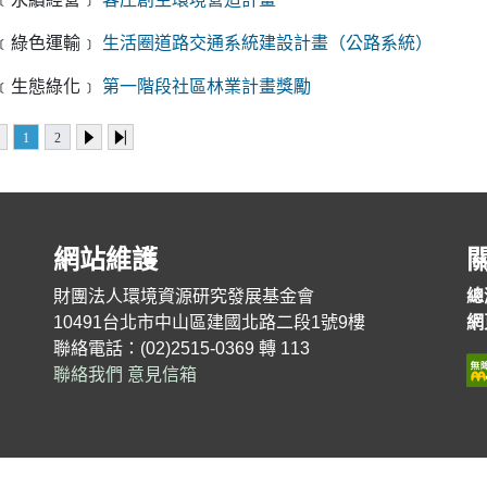
﹝綠色運輸﹞
生活圈道路交通系統建設計畫（公路系統）
﹝生態綠化﹞
第一階段社區林業計畫獎勵
回到第一頁
點擊回到前一頁
點擊進到下一頁
點擊進到最後一頁
1
2
網站維護
財團法人環境資源研究發展基金會
總
10491台北市中山區建國北路二段1號9樓
網
聯絡電話：(02)2515-0369 轉 113
聯絡我們
意見信箱