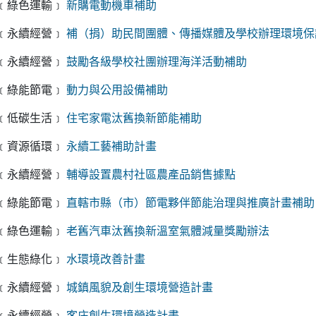
﹝綠色運輸﹞
新購電動機車補助
﹝永續經營﹞
補（捐）助民間團體、傳播媒體及學校辦理環境保
﹝永續經營﹞
鼓勵各級學校社團辦理海洋活動補助
﹝綠能節電﹞
動力與公用設備補助
﹝低碳生活﹞
住宅家電汰舊換新節能補助
﹝資源循環﹞
永續工藝補助計畫
﹝永續經營﹞
輔導設置農村社區農產品銷售據點
﹝綠能節電﹞
直轄市縣（市）節電夥伴節能治理與推廣計畫補助
﹝綠色運輸﹞
老舊汽車汰舊換新溫室氣體減量獎勵辦法
﹝生態綠化﹞
水環境改善計畫
﹝永續經營﹞
城鎮風貌及創生環境營造計畫
﹝永續經營﹞
客庄創生環境營造計畫