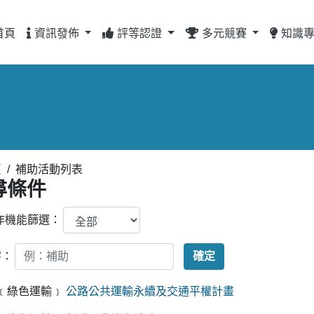
首頁
資訊發佈
評等認證
多元競賽
知識
頁
/
補助活動列表
尋條件
作機能篩選：
字：
﹝綠色運輸﹞
公路公共運輸永續及交通平權計畫