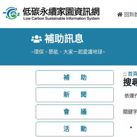
跳至主要內容
:::
回到
補助訊息
~環保、節能、大家一起愛護地球~
:::
首
補 助
搜
新 聞
依運
會 議
關鍵
活 動