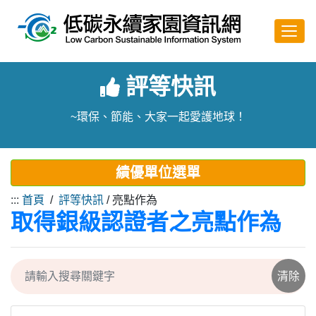
跳至主要內容
評等快訊
~環保、節能、大家一起愛護地球！
績優單位選單
:::
首頁
/
評等快訊
/ 亮點作為
取得銀級認證者之亮點作為
搜尋村里
清除